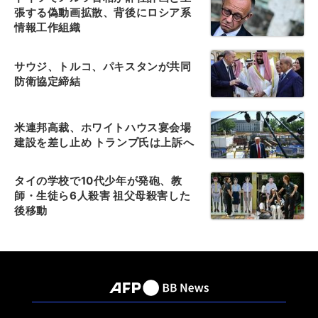
張する偽動画拡散、背後にロシア系
情報工作組織
サウジ、トルコ、パキスタンが共同
防衛協定締結
米連邦高裁、ホワイトハウス宴会場
建設を差し止め トランプ氏は上訴へ
タイの学校で10代少年が発砲、教
師・生徒ら6人殺害 祖父母殺害した
後移動