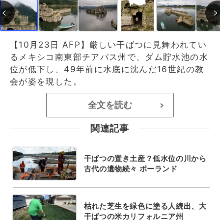
【10月23日 AFP】厳しい干ばつに見舞われてい
るメキシコ南東部チアパス州で、ダム貯水池の水
位が低下し、49年前に水底に沈んだ16世紀の教
会が姿を現した。
全文を読む
>
関連記事
干ばつの置き土産？低水位の川から
古代の遺物続々 ポーランド
枯れた芝生を緑色に塗る人続出、大
干ばつの米カリフォルニア州