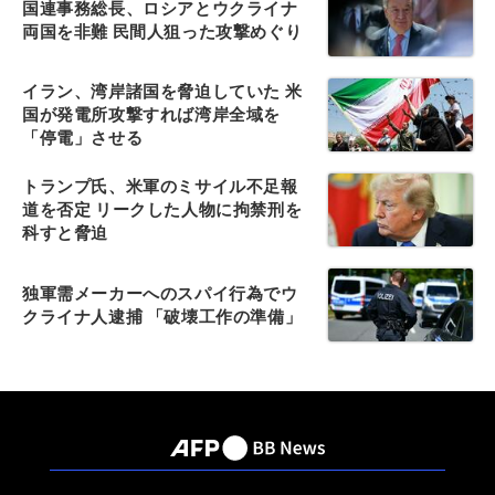
国連事務総長、ロシアとウクライナ
両国を非難 民間人狙った攻撃めぐり
イラン、湾岸諸国を脅迫していた 米
国が発電所攻撃すれば湾岸全域を
「停電」させる
トランプ氏、米軍のミサイル不足報
道を否定 リークした人物に拘禁刑を
科すと脅迫
独軍需メーカーへのスパイ行為でウ
クライナ人逮捕 「破壊工作の準備」