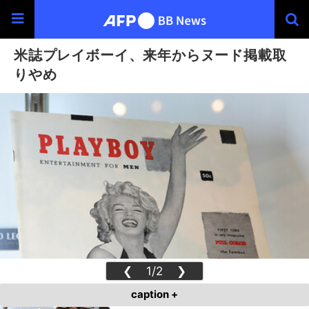
米誌プレイボーイ、来年からヌード掲載取
りやめ
❮
1/2
❯
caption +