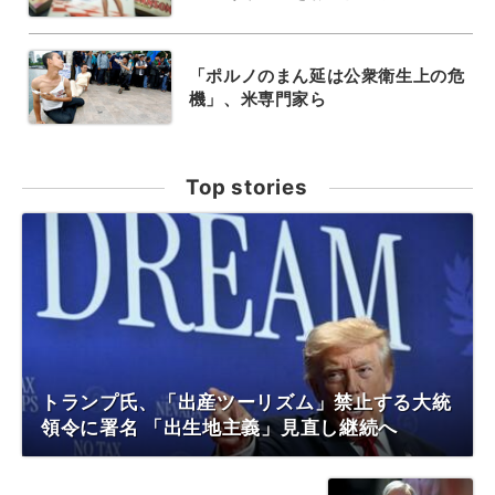
「ポルノのまん延は公衆衛生上の危
機」、米専門家ら
Top stories
トランプ氏、「出産ツーリズム」禁止する大統
領令に署名 「出生地主義」見直し継続へ