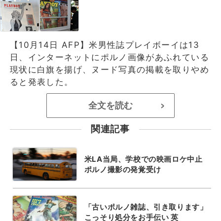
【10月14日 AFP】米男性誌プレイボーイは13
日、インターネットにポルノ画像があふれている
現状に白旗を揚げ、ヌード写真の掲載を取りやめ
ると発表した。
全文を読む
>
関連記事
米LA当局、学校での映画ロケ中止
ポルノ撮影の発覚受け
「古いポルノ雑誌、引き取ります」
こっそり処分をお手伝い 英