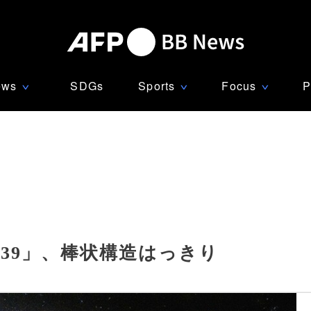
ews
SDGs
Sports
Focus
P
∨
∨
∨
639」、棒状構造はっきり