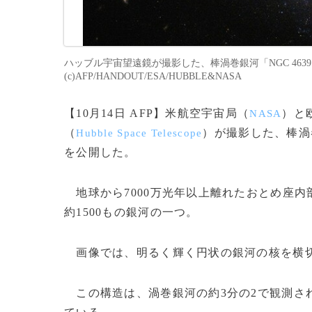
ハッブル宇宙望遠鏡が撮影した、棒渦巻銀河「NGC 4639」
(c)AFP/HANDOUT/ESA/HUBBLE&NASA
【10月14日 AFP】米航空宇宙局（
）と
NASA
（
）が撮影した、棒渦
Hubble Space Telescope
を公開した。
地球から7000万光年以上離れたおとめ座内部
約1500もの銀河の一つ。
画像では、明るく輝く円状の銀河の核を横切
この構造は、渦巻銀河の約3分の2で観測さ