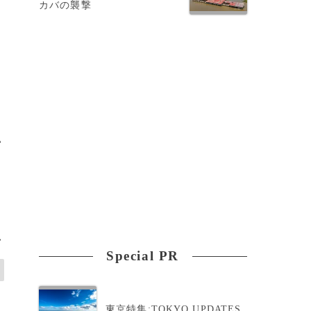
カバの襲撃
い
>
Special PR
東京特集:TOKYO UPDATES