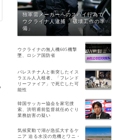
独軍需メーカーへのスパイ行為で
ウクライナ人逮捕 「破壊工作の準
備」
ウクライナの無人機605機撃
墜、ロシア国防省
パレスチナ人と衝突したイス
ラエル人入植者、「フレンド
リーファイア」で死亡した可
る
能性
韓国サッカー協会を家宅捜
索、洪明甫前監督就任めぐり
業務妨害の疑い
気候変動で湖が急拡大するケ
ニア 迫る水没の危機とワニ・