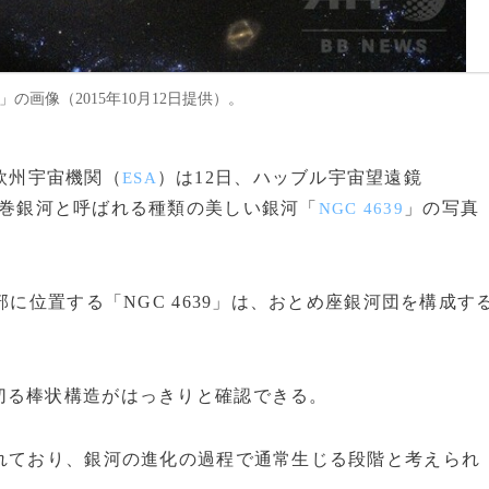
の画像（2015年10月12日提供）。
欧州宇宙機関（
）は12日、ハッブル宇宙望遠鏡
ESA
巻銀河と呼ばれる種類の美しい銀河「
」の写真
NGC 4639
に位置する「NGC 4639」は、おとめ座銀河団を構成す
る棒状構造がはっきりと確認できる。
れており、銀河の進化の過程で通常生じる段階と考えられ