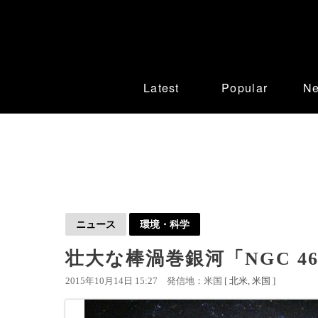
Latest
Popular
N
ニュース
環境・科学
壮大な棒渦巻銀河「NGC 4
2015年10月14日 15:27
発信地：米国 [
北米
米国
]