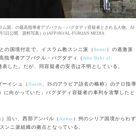
ム国」の最高指導者アブバクル・バグダディ容疑者とされる人物。Al-
5日公開、資料写真）(c)AFP/HO/AL-FURQAN MEDIA
リアとの国境付近で、イスラム教スンニ派（
）の過激派
Sunni
高指導者アブバクル・バグダディ（
Abu Bakr al-
発表した。だが、同容疑者の安否は不明としている。
ダーイシュ（
、ISのアラビア語名の略称）のテロ指
Daesh
）に向かっていた」バグダディ容疑者の車列を攻撃したと
）沿い、西部アンバル（
）州のシリア国境からわず
r
Anbar
、スンニ派組織の拠点となっている。