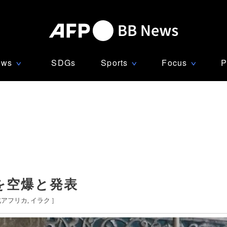
ews
SDGs
Sports
Focus
P
∨
∨
∨
を空爆と発表
北アフリカ
イラク
]