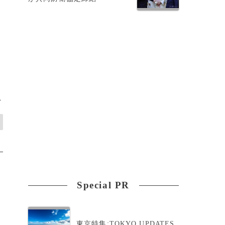
>
Special PR
東京特集:TOKYO UPDATES