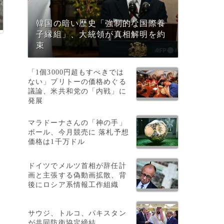
韓国の暗い歴史「強制的な国際養
子縁組」、大統領が真相解明を約
束
「1個3000円超もすべきでは
ない」ブリトーの価格めぐる
議論、米共和党の「内戦」に
発展
マラドーナさんの「神の手」
ボール、今月競売に 落札予想
導
価格は1千万ドル
ドイツでメルツ首相が辞任計
画と主張する偽動画拡散、背
後にロシア系情報工作組織
サウジ、トルコ、パキスタン
が共同防衛協定締結