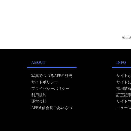
AFP
ABOUT
INFO
写真でつづるAFPの歴史
サイト
サイトポリシー
サイト
プライバシーポリシー
採用情
利用規約
訂正記
運営会社
サイト
AFP通信会長ごあいさつ
ニュー