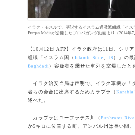
イラク・モスルで、演説するイスラム過激派組織「イスラ
Furqan Mediaが公開したプロパガンダ動画より（2014年7月
【10月12日 AFP】イラク政府は11日、シ
組織「イスラム国（
、
）」の最
Islamic State
IS
）容疑者を乗せた車列を空爆したと
Baghdadi
イラク治安当局は声明で、イラク軍機が「
者らの会合に出席するためカラブラ（
Karabla
述べた。
カラブラはユーフラテス川（
Euphrates Rive
か5キロに位置する町。アンバル州は長い間