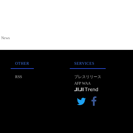
News
OTHER
SERVICES
RSS
プレスリリース
AFP WAA