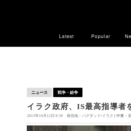
Latest
Popular
N
ニュース
戦争・紛争
イラク政府、IS最高指導者
2015年10月12日 8:39
発信地：バグダッド/イラク [
中東・