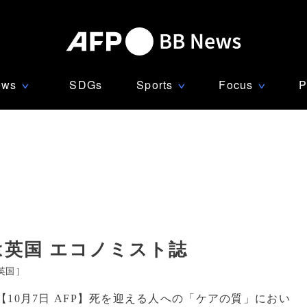
ews
SDGs
Sports
Focus
P
∨
∨
∨
は英国 エコノミスト誌
英国
]
【10月7日 AFP】死を迎える人への「ケアの質」におい