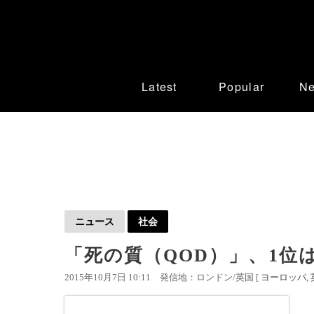
Latest
Popular
N
ニュース
社会
「死の質（QOD）」、1位
2015年10月7日 10:11
発信地：ロンドン/英国 [
ヨーロッパ