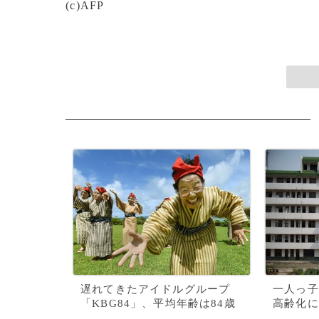
(c)AFP
遅れてきたアイドルグループ
一人っ子
「KBG84」、平均年齢は84歳
高齢化に