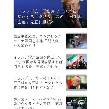
だ
トランプ氏、「出産ツーリズム」
禁止する大統領令に署名 「出生地
主義」見直し継続へ
国連事務総長、ロシアとウク
ライナ両国を非難 民間人狙っ
た攻撃めぐり
イラン、湾岸諸国を脅迫して
いた 米国が発電所攻撃すれば
湾岸全域を「停電」させる
トランプ氏、米軍のミサイル
不足報道を否定 リークした人
物に拘禁刑を科すと脅迫
独軍需メーカーへのスパイ行
為でウクライナ人逮捕 「破壊
工作の準備」