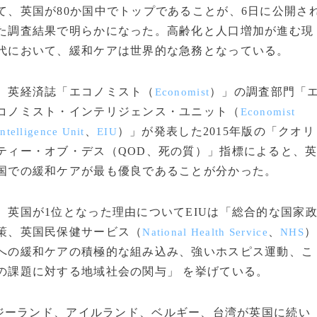
て、英国が80か国中でトップであることが、6日に公開さ
た調査結果で明らかになった。高齢化と人口増加が進む現
代において、緩和ケアは世界的な急務となっている。
英経済誌「エコノミスト（
）」の調査部門「
Economist
コノミスト・インテリジェンス・ユニット（
Economist
、
）」が発表した2015年版の「クオリ
Intelligence Unit
EIU
ティー・オブ・デス（QOD、死の質）」指標によると、
国での緩和ケアが最も優良であることが分かった。
英国が1位となった理由についてEIUは「総合的な国家
策、英国民保健サービス（
、
）
National Health Service
NHS
への緩和ケアの積極的な組み込み、強いホスピス運動、こ
の課題に対する地域社会の関与」 を挙げている。
ーランド、アイルランド、ベルギー、台湾が英国に続い