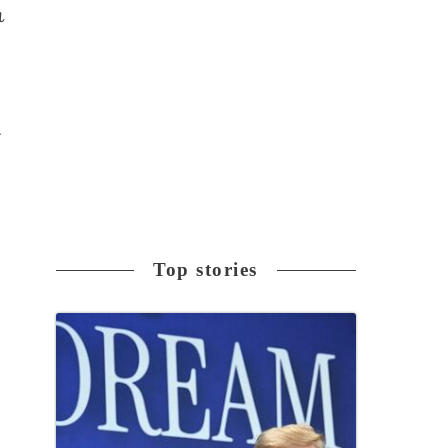
れ
エ
英
Top stories
政