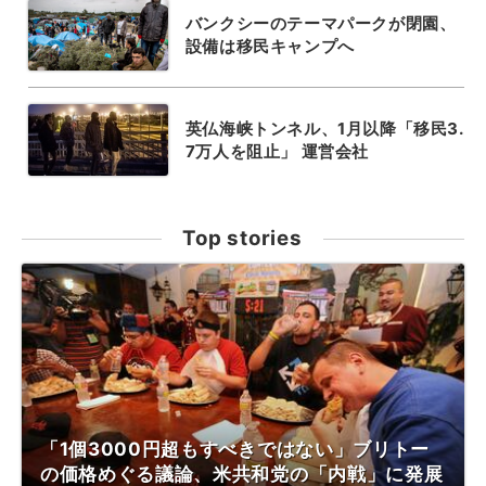
バンクシーのテーマパークが閉園、
設備は移民キャンプへ
英仏海峡トンネル、1月以降「移民3.
7万人を阻止」 運営会社
Top stories
「1個3000円超もすべきではない」ブリトー
の価格めぐる議論、米共和党の「内戦」に発展