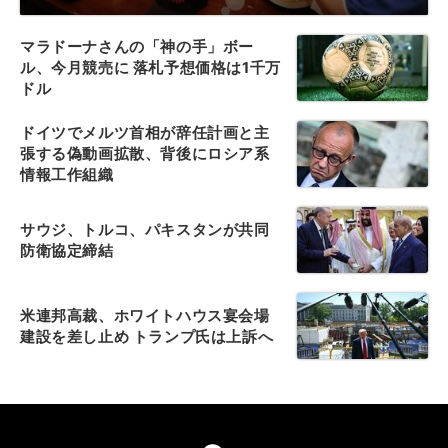
マラドーナさんの「神の手」ボー
ル、今月競売に 落札予想価格は1千万
ドル
ドイツでメルツ首相が辞任計画と主
張する偽動画拡散、背後にロシア系
情報工作組織
サウジ、トルコ、パキスタンが共同
防衛協定締結
米連邦高裁、ホワイトハウス宴会場
建設を差し止め トランプ氏は上訴へ