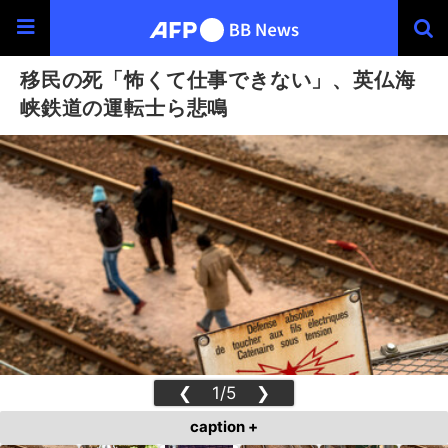
移民の死「怖くて仕事できない」、英仏海
峡鉄道の運転士ら悲鳴
❮
1/5
❯
caption +