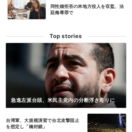
同性婚拒否の米地方役人を収監、法
廷侮辱罪で
Top stories
急進左派台頭、米民主党内の分断浮き彫りに
台湾軍、大規模演習で台北攻撃阻止
を想定し「橋封鎖」