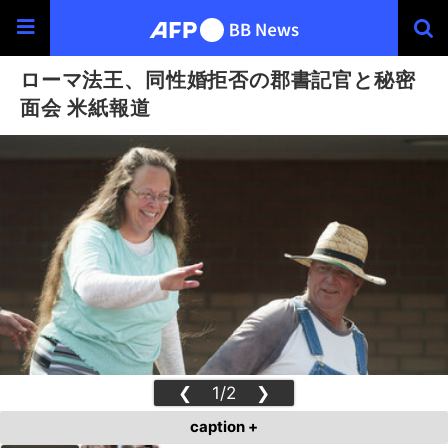
ローマ法王、同性婚拒否の郡書記官と秘密
面会 米紙報道
❮
1/2
❯
caption +