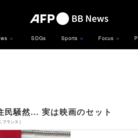
ews
SDGs
Sports
Focus
P
∨
∨
∨
住民騒然… 実は映画のセット
パ
フランス
]