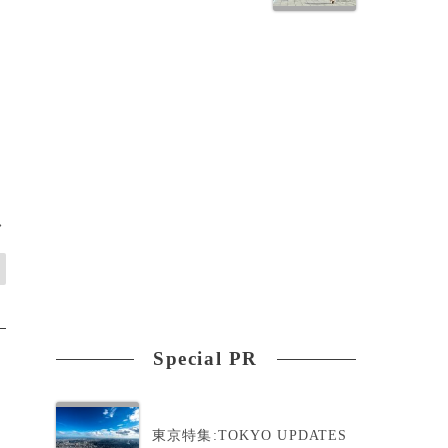
ケ
>
Special PR
東京特集:TOKYO UPDATES