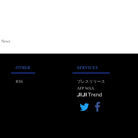
News
OTHER
SERVICES
RSS
プレスリリース
AFP WAA