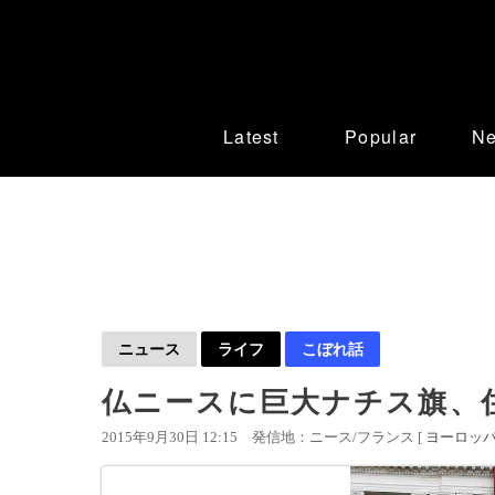
Latest
Popular
N
ニュース
ライフ
こぼれ話
仏ニースに巨大ナチス旗、
2015年9月30日 12:15
発信地：ニース/フランス [
ヨーロッ