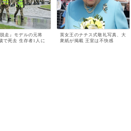
脱走』モデルの元将
英女王のナチス式敬礼写真、大
1歳で死去 生存者1人に
衆紙が掲載 王室は不快感