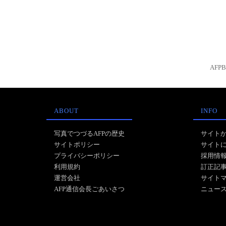
AFP
ABOUT
INFO
写真でつづるAFPの歴史
サイト
サイトポリシー
サイト
プライバシーポリシー
採用情
利用規約
訂正記
運営会社
サイト
AFP通信会長ごあいさつ
ニュー