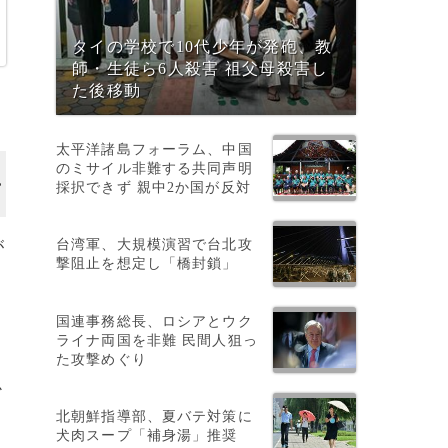
タイの学校で10代少年が発砲、教
師・生徒ら6人殺害 祖父母殺害し
た後移動
太平洋諸島フォーラム、中国
のミサイル非難する共同声明
採択できず 親中2か国が反対
台湾軍、大規模演習で台北攻
が
撃阻止を想定し「橋封鎖」
国連事務総長、ロシアとウク
ライナ両国を非難 民間人狙っ
た攻撃めぐり
か
北朝鮮指導部、夏バテ対策に
犬肉スープ「補身湯」推奨