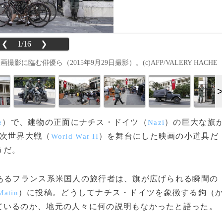
❮
1/16
❯
臨む俳優ら（2015年9月29日撮影）。(c)AFP/VALERY HACHE
）で、建物の正面にナチス・ドイツ（
）の巨大な旗
e
Nazi
2次世界大戦（
）を舞台にした映画の小道具だ
World War II
うだ。
あるフランス系米国人の旅行者は、旗が広げられる瞬間の
）に投稿。どうしてナチス・ドイツを象徴する鉤（
Matin
ているのか、地元の人々に何の説明もなかったと語った。