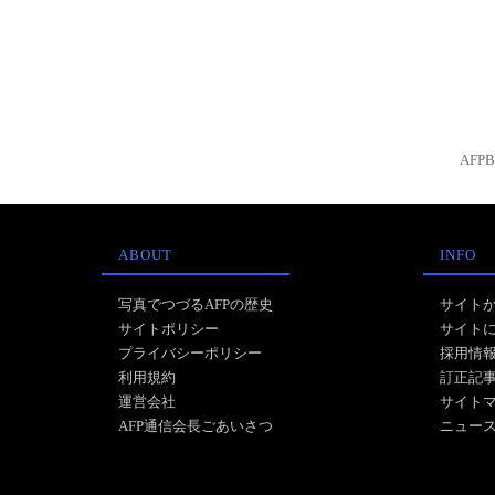
AFP
ABOUT
INFO
写真でつづるAFPの歴史
サイト
サイトポリシー
サイト
プライバシーポリシー
採用情
利用規約
訂正記
運営会社
サイト
AFP通信会長ごあいさつ
ニュー