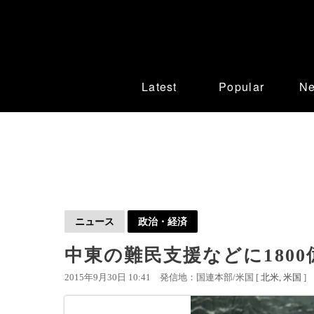
Latest
Popular
N
ニュース
政治・経済
中東の難民支援などに180
2015年9月30日 10:41
発信地：国連本部/米国 [
北米
米国
]