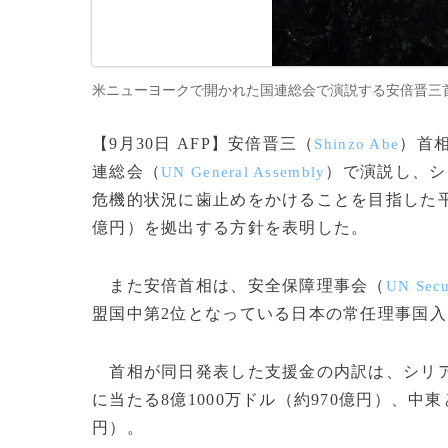
米ニューヨークで開かれた国連総会で演説する安倍晋三首相（2015
【9月30日 AFP】安倍晋三（
）首
Shinzo Abe
連総会（
）で演説し、シ
UN General Assembly
危機的状況に歯止めをかけることを目指した平
億円）を拠出する方針を表明した。
また安倍首相は、安全保障理事会（
UN Secu
盟国中第2位となっている日本の常任理事国
首相が同日発表した支援金の内訳は、シリア
に当たる8億1000万ドル（約970億円）、中東
円）。