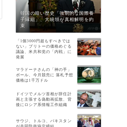
韓国の暗い歴史「強制的な国際養
子縁組」、大統領が真相解明を約
束
「1個3000円超もすべきでは
ない」ブリトーの価格めぐる
議論、米共和党の「内戦」に
発展
マラドーナさんの「神の手」
ボール、今月競売に 落札予想
価格は1千万ドル
ドイツでメルツ首相が辞任計
画と主張する偽動画拡散、背
後にロシア系情報工作組織
倍
サウジ、トルコ、パキスタン
が共同防衛協定締結