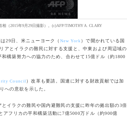
年9月29日撮影）。(c)AFP/TIMOTHY A. CLARY
相は29日、米ニューヨーク（
）で開かれている国
New York
リアとイラクの難民に対する支援と、中東および周辺域の
和構築努力への協力のため、合わせて15億ドル（約1800
）改革も要請。国連に対する財政貢献では加
rity Council
入りへの意欲を示した。
とイラクの難民や国内避難民の支援に昨年の拠出額の3
とアフリカの平和構築活動に7億5000万ドル（約900億