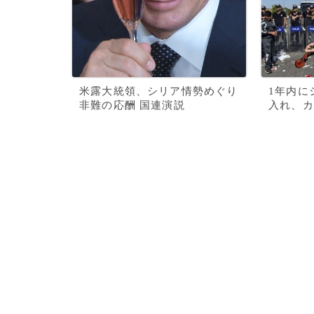
米露大統領、シリア情勢めぐり
1年内に
非難の応酬 国連演説
入れ、カ