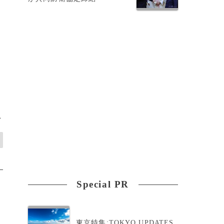
>
Special PR
東京特集:TOKYO UPDATES