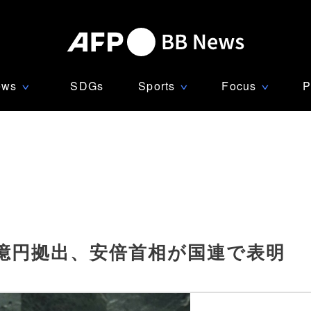
ews
SDGs
Sports
Focus
P
∨
∨
∨
0億円拠出、安倍首相が国連で表明