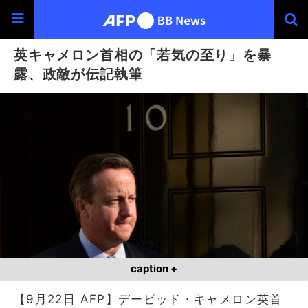
英キャメロン首相の「若気の至り」を暴
露、政敵が伝記執筆
caption +
【9月22日 AFP】デービッド・キャメロン英首