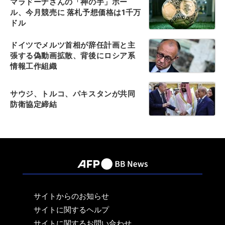
マラドーナさんの「神の手」ボー
ル、今月競売に 落札予想価格は1千万
ドル
ドイツでメルツ首相が辞任計画と主
張する偽動画拡散、背後にロシア系
情報工作組織
サウジ、トルコ、パキスタンが共同
防衛協定締結
サイトからのお知らせ
サイトに関するヘルプ
サイトに関するお問い合わせ