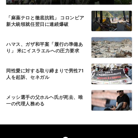
「麻薬テロと徹底抗戦」 コロンビア
新大統領就任翌日に連続爆破
ハマス、ガザ和平案「履行の準備あ
り」 米にイスラエルへの圧力要求
同性愛に対する取り締まりで男性71
人を起訴、セネガル
メッシ選手の父ホルヘ氏が死去、唯
一の代理人務める