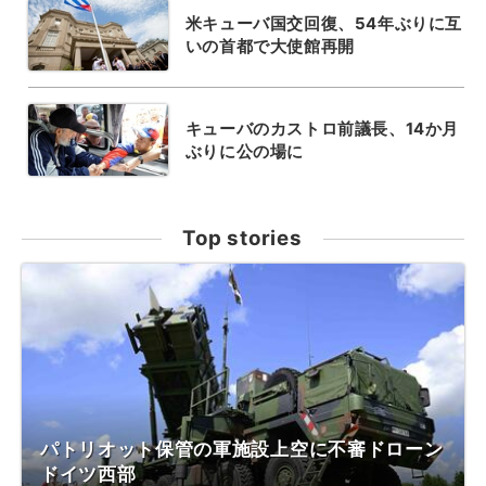
米キューバ国交回復、54年ぶりに互
いの首都で大使館再開
キューバのカストロ前議長、14か月
ぶりに公の場に
Top stories
パトリオット保管の軍施設上空に不審ドローン
ドイツ西部