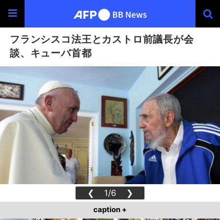
フランシスコ法王とカストロ前議長が会
談、キューバ首都
❮
1/6
❯
caption +