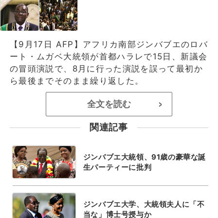
【9月17日 AFP】アフリカ南部ジンバブエのロバ
ート・ムガベ大統領が首都ハラレで15日、新議会
の冒頭演説で、8月に行った演説を誤って最初か
ら最後までそのまま繰り返した。
全文を読む
>
関連記事
ジンバブエ大統領、91歳の豪華な誕
生パーティーに批判
ジンバブエ大学、大統領夫人に「不
当な」博士号授与か