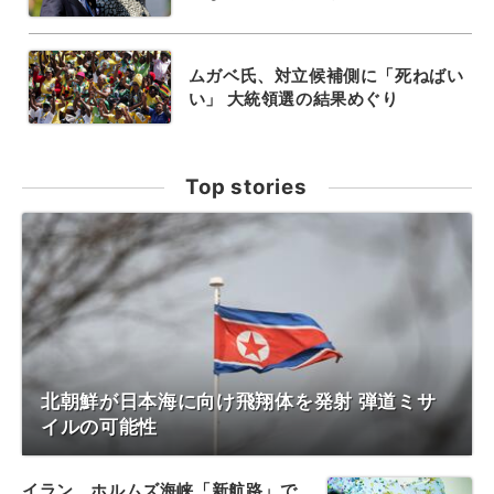
ムガベ氏、対立候補側に「死ねばい
い」 大統領選の結果めぐり
Top stories
北朝鮮が日本海に向け飛翔体を発射 弾道ミサ
イルの可能性
イラン、ホルムズ海峡「新航路」で