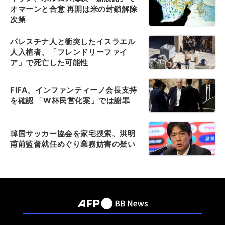
オマーンと合意 再開は米の封鎖解除
次第
パレスチナ人と衝突したイスラエル
人入植者、「フレンドリーファイ
ア」で死亡した可能性
FIFA、インファンティーノ会長支持
を確認 「W杯民営化案」では謝罪
韓国サッカー協会を家宅捜索、洪明
甫前監督就任めぐり業務妨害の疑い