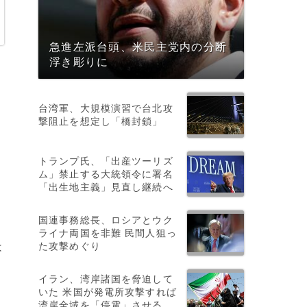
急進左派台頭、米民主党内の分断
浮き彫りに
台湾軍、大規模演習で台北攻
撃阻止を想定し「橋封鎖」
トランプ氏、「出産ツーリズ
ム」禁止する大統領令に署名
「出生地主義」見直し継続へ
国連事務総長、ロシアとウク
ライナ両国を非難 民間人狙っ
た攻撃めぐり
は
イラン、湾岸諸国を脅迫して
いた 米国が発電所攻撃すれば
湾岸全域を「停電」させる
。