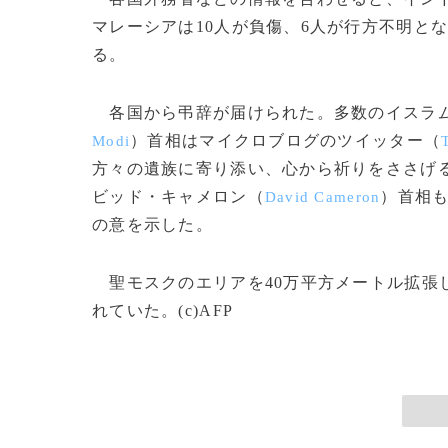
マレーシアは10人が負傷、6人が行方不明と
る。
各国から弔辞が届けられた。多数のイスラム
）首相はマイクロブログのツイッター（
Modi
方々の遺族に寄り添い、心から祈りをささげ
ビッド・キャメロン（
）首相も
David Cameron
の意を示した。
聖モスクのエリアを40万平方メートル拡張し
れていた。(c)AFP