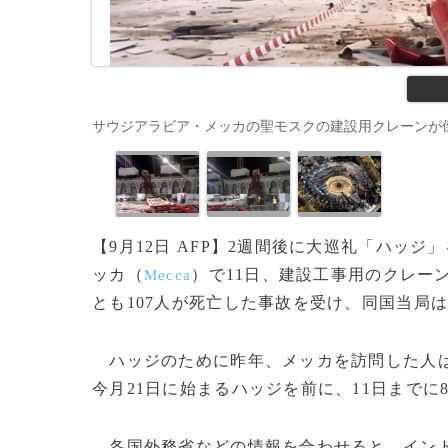
サウジアラビア・メッカの聖モスクの建設用クレーンが倒壊した
【9月12日 AFP】2週間後に大巡礼「ハッ
ッカ（
）で11日、建設工事用のクレー
Mecca
とも107人が死亡した事故を受け、同国当局は
ハッジのために昨年、メッカを訪問した人は
今月21日に始まるハッジを前に、11日まで
各国外務省などの情報を合わせると、インド