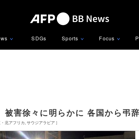
ews
SDGs
Sports
Focus
P
∨
∨
∨
、被害徐々に明らかに 各国から弔
東・北アフリカ
サウジアラビア
]