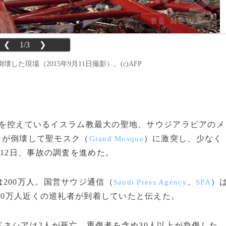
❮
1/3
❯
現場（2015年9月11日撮影）。(c)AFP
ジ」を控えているイスラム教最大の聖地、サウジアラビアのメ
ンが倒壊して聖モスク（
）に激突し、少なく
Grand Mosque
12日、事故の調査を進めた。
200万人。国営サウジ通信（
、
）
Saudi Press Agency
SPA
に80万人近くの巡礼者が到着していたと伝えた。
ネシアは2人が死亡、重傷者を含め30人以上が負傷した