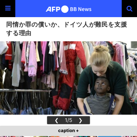
同情か罪の償いか、ドイツ人が難民を支援
する理由
❮
1/5
❯
caption +