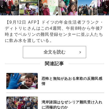
【9月12日 AFP】ドイツの年金生活者フランク・
ディトリヒさんはこの4週間、午前8時から午後7
時までベルリンの難民登録センターに並ぶ人たち
に飲み水を渡している。
全文を読む
>
関連記事
恐怖と無知があおる東欧の反難民感
情
湾岸諸国はなぜシリア難民受け入れ
に消極的なのか