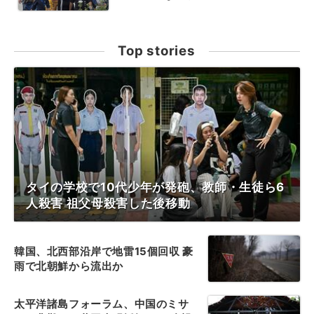
Top stories
タイの学校で10代少年が発砲、教師・生徒ら6
人殺害 祖父母殺害した後移動
韓国、北西部沿岸で地雷15個回収 豪
雨で北朝鮮から流出か
太平洋諸島フォーラム、中国のミサ