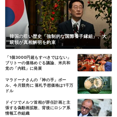
韓国の暗い歴史「強制的な国際養子縁組」、大
統領が真相解明を約束
「1個3000円超もすべきではない」
ブリトーの価格めぐる議論、米共和
党の「内戦」に発展
マラドーナさんの「神の手」ボー
ル、今月競売に 落札予想価格は1千万
ドル
ドイツでメルツ首相が辞任計画と主
張する偽動画拡散、背後にロシア系
情報工作組織