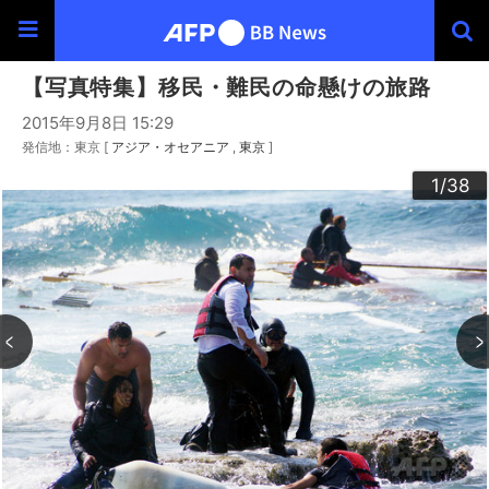
【写真特集】移民・難民の命懸けの旅路
2015年9月8日 15:29
発信地：東京 [
アジア・オセアニア
東京
]
30
33
34
36
20
23
24
26
29
32
35
37
38
22
25
27
28
10
13
14
16
19
31
12
15
17
18
21
11
3
4
6
9
2
5
7
8
1
/38
/38
/38
/38
/38
/38
/38
/38
/38
/38
/38
/38
/38
/38
/38
/38
/38
/38
/38
/38
/38
/38
/38
/38
/38
/38
/38
/38
/38
/38
/38
/38
/38
/38
/38
/38
/38
/38