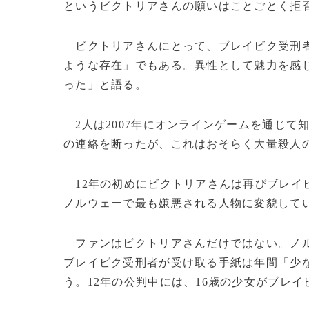
というビクトリアさんの願いはことごとく拒
ビクトリアさんにとって、ブレイビク受刑者
ような存在」でもある。異性として魅力を感
った」と語る。
2人は2007年にオンラインゲームを通じて
の連絡を断ったが、これはおそらく大量殺人
12年の初めにビクトリアさんは再びブレイ
ノルウェーで最も嫌悪される人物に変貌して
ファンはビクトリアさんだけではない。ノ
ブレイビク受刑者が受け取る手紙は年間「少な
う。12年の公判中には、16歳の少女がブレ