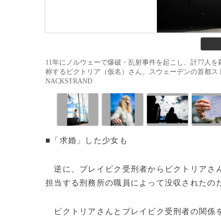
11年にノルウェーで爆破・乱射事件を起こし、計77人
称するビクトリア（仮名）さん。スウェーデンの首都ストックホル
NACKSTRAND
■「求婚」した少女も
逆に、ブレイビク受刑者からビクトリアさん
担当する刑務所の職員によって没収されたの
ビクトリアさんとブレイビク受刑者の関係を