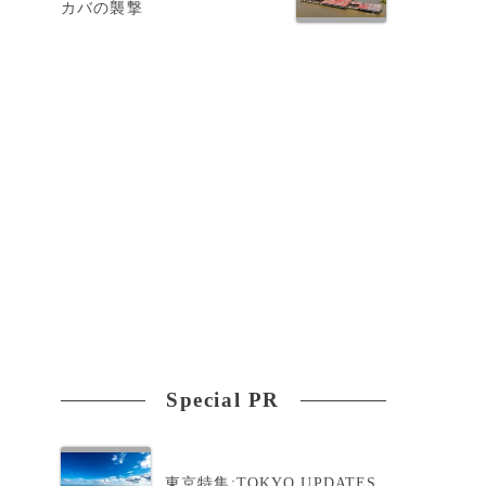
カバの襲撃
Special PR
東京特集:TOKYO UPDATES