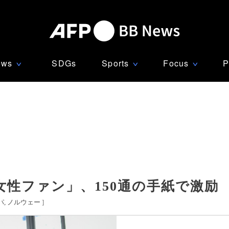
ews
SDGs
Sports
Focus
P
∨
∨
∨
性ファン」、150通の手紙で激励
パ
ノルウェー
]