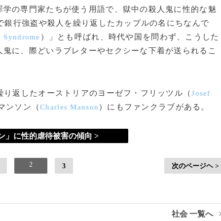
罪学の専門家たちが使う用語で、獄中の殺人鬼に性的な魅
国で銀行強盗や殺人を繰り返したカップルの名にちなんで
）」とも呼ばれ、時代や国を問わず、こうした
e Syndrome
人鬼に、際どいラブレターやセクシーな下着が送られるこ
繰り返したオーストリアのヨーゼフ・フリッツル（
Josef
マンソン（
）にもファンクラブがある。
Charles Manson
ン」に性的虐待被害の傾向 >
2
3
次のページヘ >
社会 一覧へ