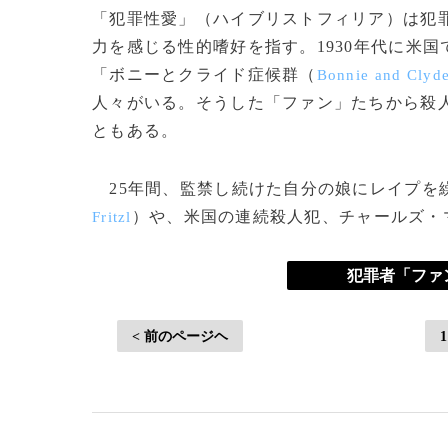
「犯罪性愛」（ハイブリストフィリア）は犯
力を感じる性的嗜好を指す。1930年代に米
「ボニーとクライド症候群（
Bonnie and Clyd
人々がいる。そうした「ファン」たちから殺
ともある。
25年間、監禁し続けた自分の娘にレイプを
）や、米国の連続殺人犯、チャールズ・
Fritzl
犯罪者「ファ
< 前のページヘ
1