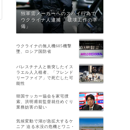
独軍需メーカーへのスパイ行為で
ウクライナ人逮捕 「破壊工作の準
備」
ウクライナの無人機605機撃
墜、ロシア国防省
パレスチナ人と衝突したイス
ラエル人入植者、「フレンド
リーファイア」で死亡した可
能性
韓国サッカー協会を家宅捜
を
索、洪明甫前監督就任めぐり
業務妨害の疑い
気候変動で湖が急拡大するケ
ニア 迫る水没の危機とワニ・