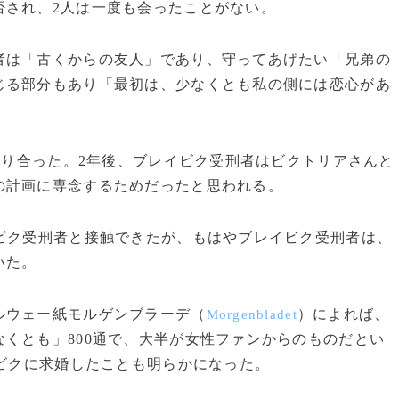
否され、2人は一度も会ったことがない。
は「古くからの友人」であり、守ってあげたい「兄弟の
じる部分もあり「最初は、少なくとも私の側には恋心があ
知り合った。2年後、ブレイビク受刑者はビクトリアさんと
の計画に専念するためだったと思われる。
ビク受刑者と接触できたが、もはやブレイビク受刑者は、
いた。
ルウェー紙モルゲンブラーデ（
）によれば、
Morgenbladet
くとも」800通で、大半が女性ファンからのものだとい
イビクに求婚したことも明らかになった。