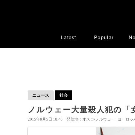
Latest
Popular
N
ニュース
社会
ノルウェー大量殺人犯の「女
2015年9月5日 18:46
発信地：オスロ/ノルウェー [
ヨーロッ