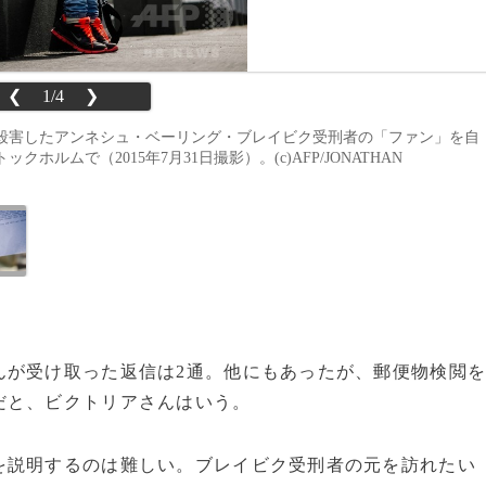
❮
1/4
❯
を殺害したアンネシュ・ベーリング・ブレイビク受刑者の「ファン」を自
ムで（2015年7月31日撮影）。(c)AFP/JONATHAN
が受け取った返信は2通。他にもあったが、郵便物検閲
だと、ビクトリアさんはいう。
説明するのは難しい。ブレイビク受刑者の元を訪れたい