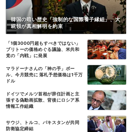
韓国の暗い歴史「強制的な国際養子縁組」、大
統領が真相解明を約束
「1個3000円超もすべきではない」
ブリトーの価格めぐる議論、米共和
党の「内戦」に発展
マラドーナさんの「神の手」ボー
ル、今月競売に 落札予想価格は1千万
ドル
ドイツでメルツ首相が辞任計画と主
張する偽動画拡散、背後にロシア系
情報工作組織
サウジ、トルコ、パキスタンが共同
防衛協定締結