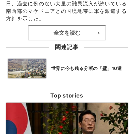
日、過去に例のない大量の難民流入が続いている
南西部のマケドニアとの国境地帯に軍を派遣する
方針を示した。
全文を読む
>
関連記事
世界に今も残る分断の「壁」10選
Top stories