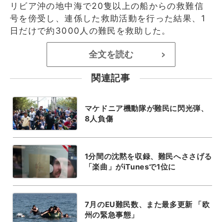
リビア沖の地中海で20隻以上の船からの救難信
号を傍受し、連係した救助活動を行った結果、1
日だけで約3000人の難民を救助した。
全文を読む
>
関連記事
マケドニア機動隊が難民に閃光弾、
8人負傷
1分間の沈黙を収録、難民へささげる
「楽曲」がiTunesで1位に
7月のEU難民数、また最多更新 「欧
州の緊急事態」