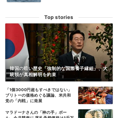
Top stories
韓国の暗い歴史「強制的な国際養子縁組」、大
統領が真相解明を約束
「1個3000円超もすべきではない」
ブリトーの価格めぐる議論、米共和
党の「内戦」に発展
マラドーナさんの「神の手」ボー
ル、今月競売に 落札予想価格は1千万