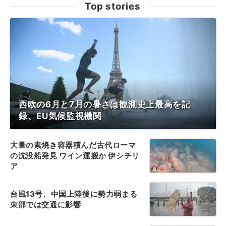
Top stories
西欧の6月と7月の暑さは観測史上最高を記
録、EU気候監視機関
大量の素焼き容器積んだ古代ローマ
の沈没船発見 ワイン運搬か 伊シチリ
ア
台風13号、中国上陸後に勢力弱まる
東部では交通に影響