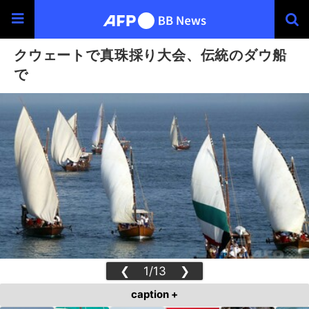
クウェートで真珠採り大会、伝統のダウ船
で
❮
1/13
❯
caption +