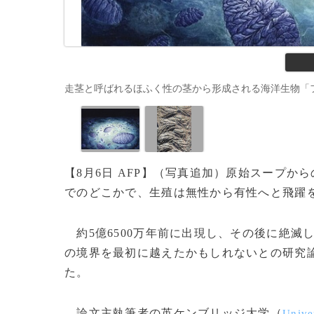
走茎と呼ばれるほふく性の茎から形成される海洋生物「フラクトフ
【8月6日 AFP】（写真追加）原始スープ
でのどこかで、生殖は無性から有性へと飛躍を
約5億6500万年前に出現し、その後に絶滅
の境界を最初に越えたかもしれないとの研究
た。
論文主執筆者の英ケンブリッジ大学（
Unive