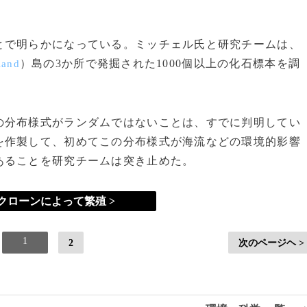
で明らかになっている。ミッチェル氏と研究チームは、
）島の3か所で発掘された1000個以上の化石標本を調
land
分布様式がランダムではないことは、すでに判明してい
を作製して、初めてこの分布様式が海流などの環境的影響
あることを研究チームは突き止めた。
クローンによって繁殖 >
1
2
次のページヘ >