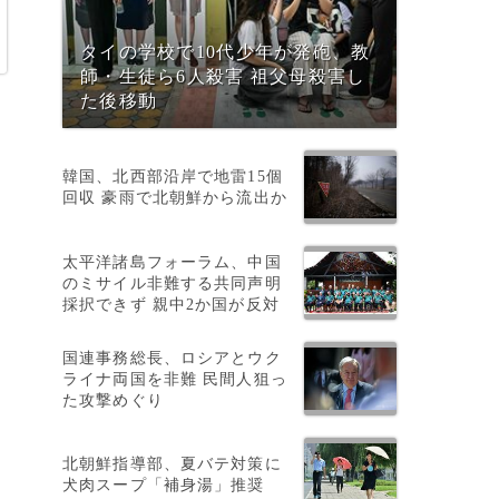
タイの学校で10代少年が発砲、教
師・生徒ら6人殺害 祖父母殺害し
た後移動
韓国、北西部沿岸で地雷15個
回収 豪雨で北朝鮮から流出か
太平洋諸島フォーラム、中国
のミサイル非難する共同声明
採択できず 親中2か国が反対
国連事務総長、ロシアとウク
こ
ライナ両国を非難 民間人狙っ
た攻撃めぐり
北朝鮮指導部、夏バテ対策に
犬肉スープ「補身湯」推奨