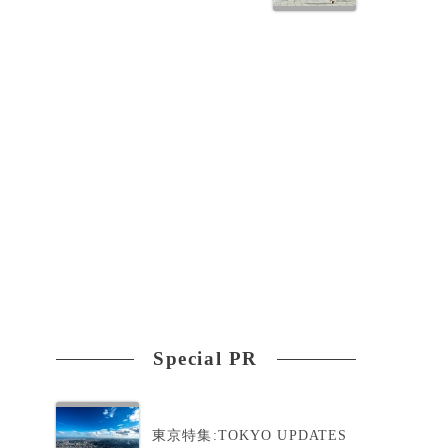
た
Special PR
東京特集:TOKYO UPDATES