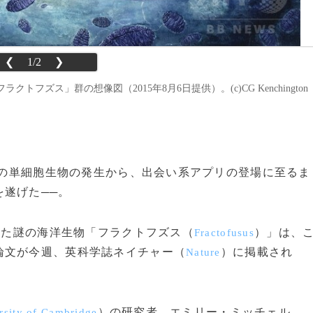
❮
1/2
❯
ズス」群の想像図（2015年8月6日提供）。(c)CG Kenchington
からの単細胞生物の発生から、出会い系アプリの登場に至るま
遂げた──。
した謎の海洋生物「フラクトフズス（
）」は、
Fractofusus
論文が今週、英科学誌ネイチャー（
）に掲載され
Nature
）の研究者、エミリー・ミッチェル
rsity of Cambridge