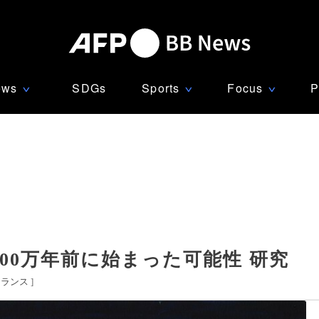
ews
SDGs
Sports
Focus
P
∨
∨
∨
00万年前に始まった可能性 研究
フランス
]