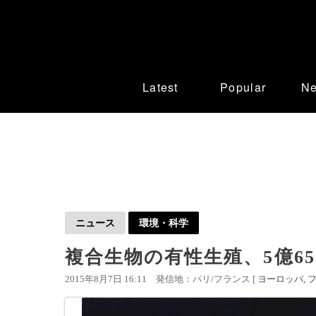
Latest
Popular
N
ニュース
環境・科学
複合生物の有性生殖、5億65
2015年8月7日 16:11
発信地：パリ/フランス [
ヨーロッパ