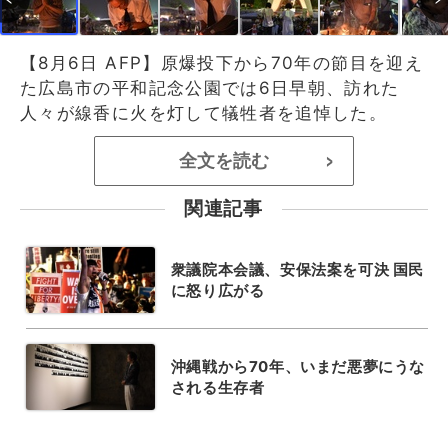
【8月6日 AFP】原爆投下から70年の節目を迎え
た広島市の平和記念公園では6日早朝、訪れた
人々が線香に火を灯して犠牲者を追悼した。
全文を読む
>
関連記事
衆議院本会議、安保法案を可決 国民
に怒り広がる
沖縄戦から70年、いまだ悪夢にうな
される生存者