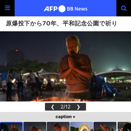
原爆投下から70年、平和記念公園で祈り
❮
2/12
❯
caption +