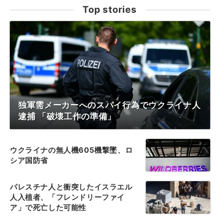
Top stories
独軍需メーカーへのスパイ行為でウクライナ人
逮捕 「破壊工作の準備」
ウクライナの無人機605機撃墜、ロ
シア国防省
パレスチナ人と衝突したイスラエル
人入植者、「フレンドリーファイ
ア」で死亡した可能性