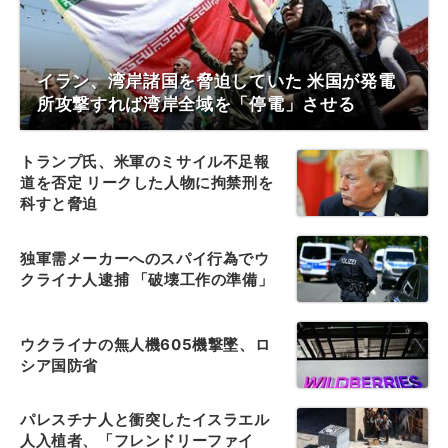
イラン、湾岸諸国を脅迫していた 米国が発電
所攻撃すれば湾岸全域を「停電」させる
トランプ氏、米軍のミサイル不足報
道を否定 リークした人物に拘禁刑を
科すと脅迫
独軍需メーカーへのスパイ行為でウ
クライナ人逮捕 「破壊工作の準備」
ウクライナの無人機605機撃墜、ロ
シア国防省
パレスチナ人と衝突したイスラエル
人入植者、「フレンドリーファイ