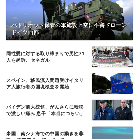
パトリオット保管の軍施設上空に不審ドローン
ドイツ西部
同性愛に対する取り締まりで男性71
人を起訴、セネガル
スペイン、移民流入問題受けイタリ
ア人旅行者の国境検査を開始
バイデン前大統領、がんさらに転移
で激しい痛み 息子「本当につらい」
米国、南シナ海での中国の動きを非