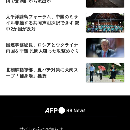
雨で北朝鮮から流出か
太平洋諸島フォーラム、中国のミサ
イル非難する共同声明採択できず 親
中2か国が反対
国連事務総長、ロシアとウクライナ
両国を非難 民間人狙った攻撃めぐり
北朝鮮指導部、夏バテ対策に犬肉ス
ープ「補身湯」推奨
サイトからのお知らせ