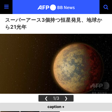
スーパーアース3個持つ恒星発見、地球か
ら21光年
❮
1/3
❯
caption +