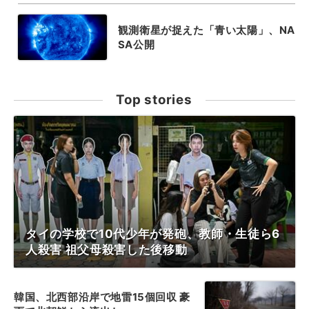
観測衛星が捉えた「青い太陽」、NA
SA公開
Top stories
タイの学校で10代少年が発砲、教師・生徒ら6
人殺害 祖父母殺害した後移動
韓国、北西部沿岸で地雷15個回収 豪