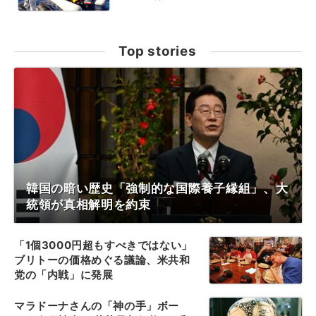
Top stories
韓国の暗い歴史「強制的な国際養子縁組」、大
統領が真相解明を約束
「1個3000円超もすべきではない」
ブリトーの価格めぐる議論、米共和
党の「内戦」に発展
マラドーナさんの「神の手」ボー