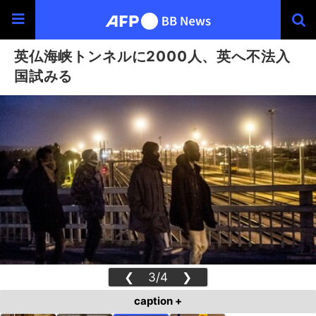
英仏海峡トンネルに2000人、英へ不法入
国試みる
❮
3/4
❯
caption +