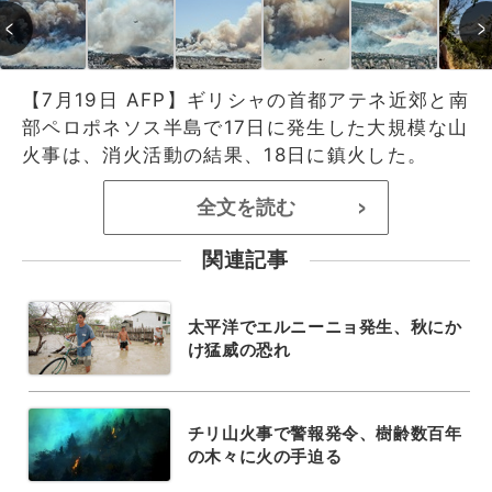
【7月19日 AFP】ギリシャの首都アテネ近郊と南
部ペロポネソス半島で17日に発生した大規模な山
火事は、消火活動の結果、18日に鎮火した。
全文を読む
>
関連記事
太平洋でエルニーニョ発生、秋にか
け猛威の恐れ
チリ山火事で警報発令、樹齢数百年
の木々に火の手迫る