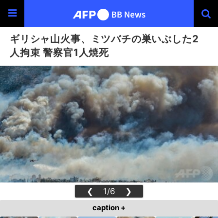
ギリシャ山火事、ミツバチの巣いぶした2
人拘束 警察官1人焼死
❮
1/6
❯
caption +