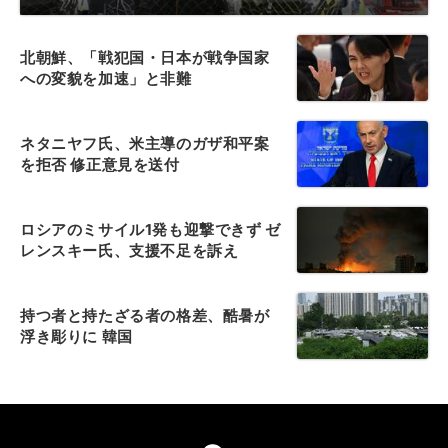
北朝鮮、「戦犯国・日本が戦争国家
への変貌を加速」と非難
ネタニヤフ氏、米主導のガザ和平案
を拒否 修正意見を送付
ロシアのミサイル1発も迎撃できず ゼ
レンスキー氏、支援不足を訴え
持つ者と持たざる者の格差、酷暑が
浮き彫りに 韓国