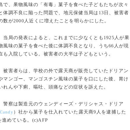
島で、果物風味の「有毒」菓子を食べた子どもたちが次々
と体調不良に陥った問題で、地元保健当局は13日、被害者
の数が2000人近くに増えたことを明らかにした。
当局の発表によると、これまでに少なくとも1925人が果
物風味の菓子を食べた後に体調不良となり、うち66人が現
在も入院している。被害者の大半は子どもという。
被害者らは、学校の外で露天商が販売していたドリアン
やマンゴー、マンゴスチン風味の菓子を口にした後、胃け
いれんや下痢、嘔吐、頭痛などの症状を訴えた。
警察は製造元のウェンディーズ・デリシャス・ドリア
）社から菓子を仕入れていた露天商9人を逮捕した
 Candy
めている。(c)AFP