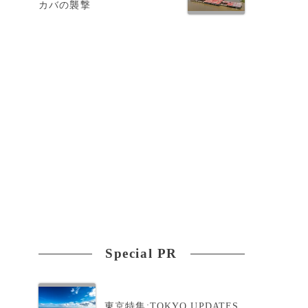
カバの襲撃
Special PR
東京特集:TOKYO UPDATES