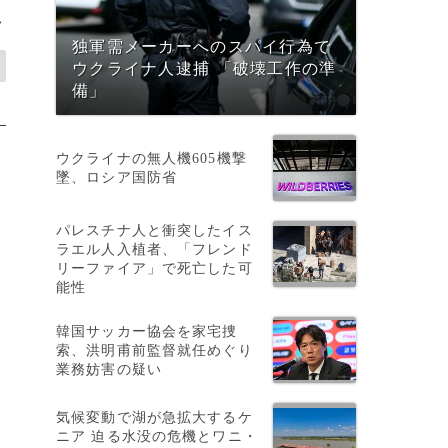
>
独軍需メーカーへのスパイ行為で
ウクライナ人逮捕 「破壊工作の準
備」
ウクライナの無人機605機撃
墜、ロシア国防省
パレスチナ人と衝突したイス
ラエル人入植者、「フレンド
リーファイア」で死亡した可
能性
韓国サッカー協会を家宅捜
索、洪明甫前監督就任めぐり
業務妨害の疑い
気候変動で湖が急拡大するケ
ニア 迫る水没の危機とワニ・