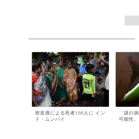
密造酒による死者100人に イン
「謎の病
ド・ムンバイ
可能性、