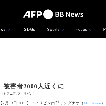
ews
SDGs
Sports
Focus
P
∨
∨
∨
被害者2000人近くに
・オセアニア
フィリピン
]
【7月13日 AFP】フィリピン南部ミンダナオ（
）
Mindanao