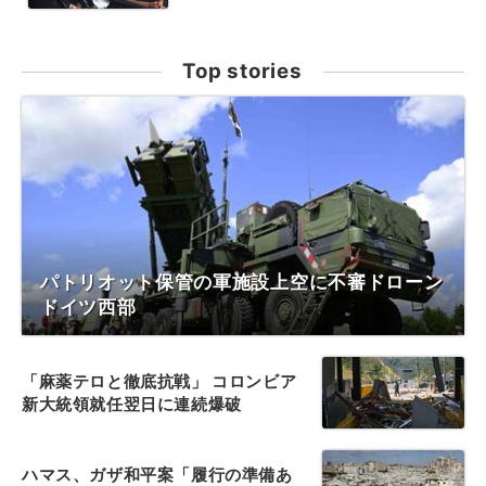
Top stories
パトリオット保管の軍施設上空に不審ドローン
ドイツ西部
「麻薬テロと徹底抗戦」 コロンビア
新大統領就任翌日に連続爆破
ハマス、ガザ和平案「履行の準備あ