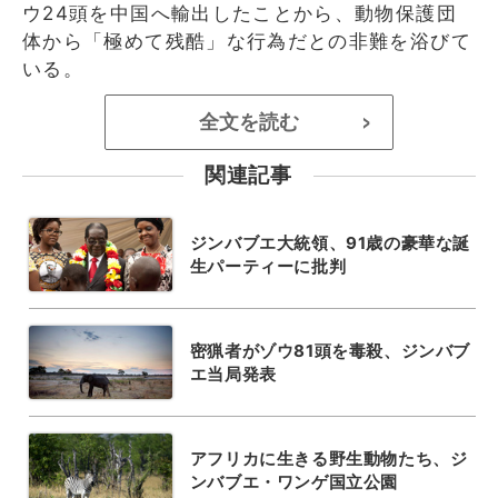
ウ24頭を中国へ輸出したことから、動物保護団
体から「極めて残酷」な行為だとの非難を浴びて
いる。
全文を読む
>
関連記事
ジンバブエ大統領、91歳の豪華な誕
生パーティーに批判
密猟者がゾウ81頭を毒殺、ジンバブ
エ当局発表
アフリカに生きる野生動物たち、ジ
ンバブエ・ワンゲ国立公園