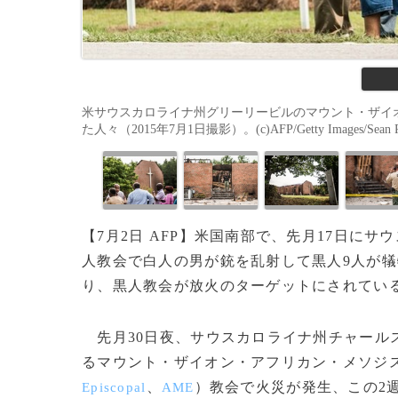
米サウスカロライナ州グリーリービルのマウント・ザイ
た人々（2015年7月1日撮影）。(c)AFP/Getty Images/Sean R
【7月2日 AFP】米国南部で、先月17日にサ
人教会で白人の男が銃を乱射して黒人9人が
り、黒人教会が放火のターゲットにされてい
先月30日夜、サウスカロライナ州チャールス
るマウント・ザイオン・アフリカン・メソジ
、
）教会で火災が発生、この2
Episcopal
AME