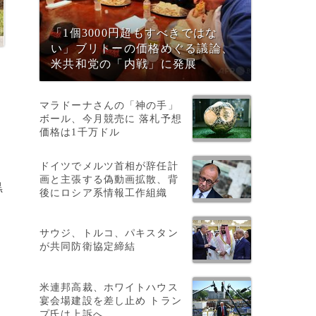
「1個3000円超もすべきではな
い」ブリトーの価格めぐる議論、
米共和党の「内戦」に発展
マラドーナさんの「神の手」
ボール、今月競売に 落札予想
価格は1千万ドル
ドイツでメルツ首相が辞任計
画と主張する偽動画拡散、背
黒
後にロシア系情報工作組織
サウジ、トルコ、パキスタン
が共同防衛協定締結
米連邦高裁、ホワイトハウス
宴会場建設を差し止め トラン
プ氏は上訴へ