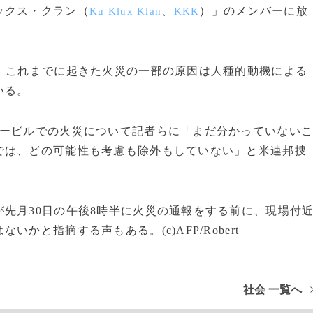
ックス・クラン（
、
）」のメンバーに放
Ku Klux Klan
KKK
、これまでに起きた火災の一部の原因は人種的動機による
いる。
ービルでの火災について記者らに「まだ分かっていない
では、どの可能性も考慮も除外もしていない」と米連邦捜
先月30日の午後8時半に火災の通報をする前に、現場付
かと指摘する声もある。(c)AFP/Robert
社会 一覧へ