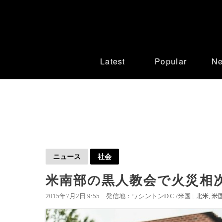
Latest
Popular
N
ニュース
社会
米南部の黒人教会で火災相
2015年7月2日 9:55
発信地：ワシントンD.C./米国 [
北米
米