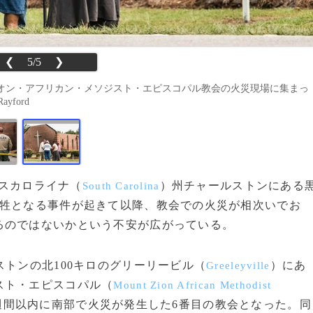
❮
5/5
❯
オン・アフリカン・メソジスト・エピスコパル教会の火災現場に集まっ
ayford
ウスカロライナ（
）州チャールストンにある
South Carolina
犠牲となる事件が起きて以降、教会での火災が相次いでお
るのではないかという不安が広がっている。
トンの北100キロのグリーリービル（
）にあ
Greeleyville
スト・エピスコパル（
Mount Zion African Methodist
週間以内に南部で火災が発生した6番目の教会となった。同