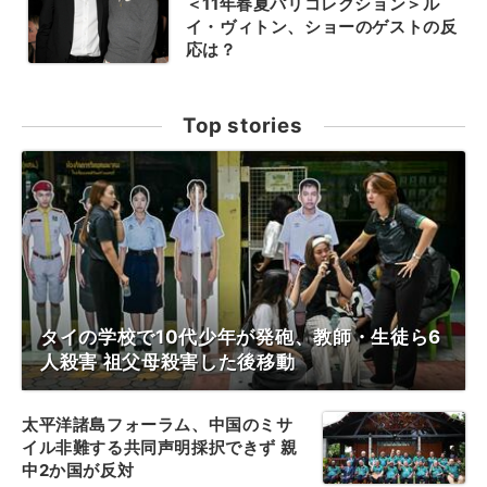
＜11年春夏パリコレクション＞ル
イ・ヴィトン、ショーのゲストの反
応は？
Top stories
タイの学校で10代少年が発砲、教師・生徒ら6
人殺害 祖父母殺害した後移動
太平洋諸島フォーラム、中国のミサ
イル非難する共同声明採択できず 親
中2か国が反対