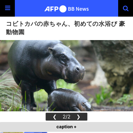
コビトカバの赤ちゃん、初めての水浴び 豪
動物園
❮
2/2
❯
caption +