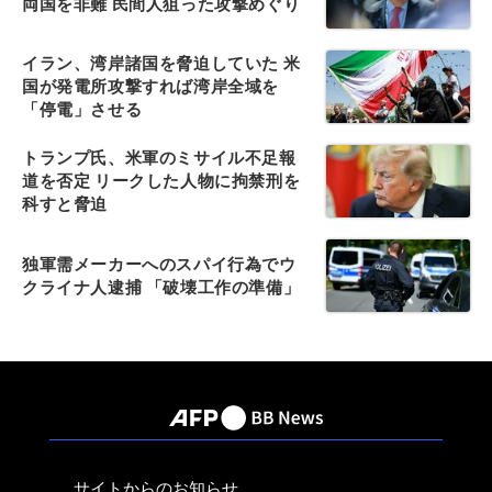
両国を非難 民間人狙った攻撃めぐり
イラン、湾岸諸国を脅迫していた 米
国が発電所攻撃すれば湾岸全域を
「停電」させる
トランプ氏、米軍のミサイル不足報
道を否定 リークした人物に拘禁刑を
科すと脅迫
独軍需メーカーへのスパイ行為でウ
クライナ人逮捕 「破壊工作の準備」
サイトからのお知らせ