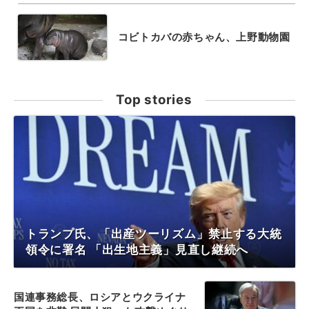
コビトカバの赤ちゃん、上野動物園
Top stories
トランプ氏、「出産ツーリズム」禁止する大統
領令に署名 「出生地主義」見直し継続へ
国連事務総長、ロシアとウクライナ