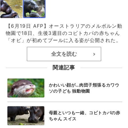
【6月19日 AFP】オーストラリアのメルボルン動
物園で18日、生後3週目のコビトカバの赤ちゃん
「オビ」が初めてプールに入る姿が公開された。
全文を読む
>
関連記事
かわいい顔が…肉団子頬張るカワウ
ソの子ども 独動物園
母親といつも一緒、コビトカバの赤
ちゃん スイス