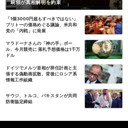
統領が真相解明を約束
「1個3000円超もすべきではない」
ブリトーの価格めぐる議論、米共和
党の「内戦」に発展
マラドーナさんの「神の手」ボー
ル、今月競売に 落札予想価格は1千万
ドル
ドイツでメルツ首相が辞任計画と主
張する偽動画拡散、背後にロシア系
情報工作組織
サウジ、トルコ、パキスタンが共同
防衛協定締結