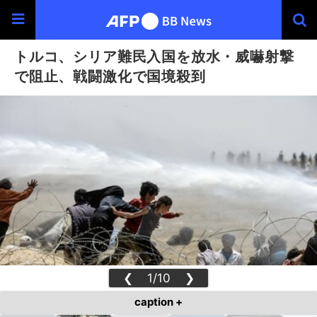
トルコ、シリア難民入国を放水・威嚇射撃
で阻止、戦闘激化で国境殺到
❮
1/10
❯
caption +