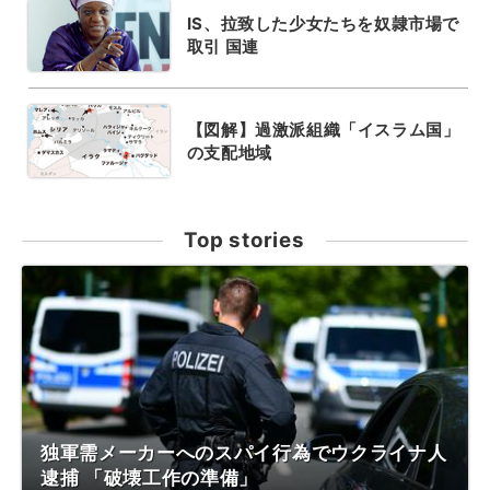
IS、拉致した少女たちを奴隷市場で
取引 国連
【図解】過激派組織「イスラム国」
の支配地域
Top stories
独軍需メーカーへのスパイ行為でウクライナ人
逮捕 「破壊工作の準備」