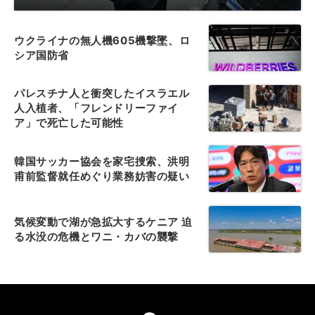
ウクライナの無人機605機撃墜、ロ
シア国防省
パレスチナ人と衝突したイスラエル
人入植者、「フレンドリーファイ
ア」で死亡した可能性
韓国サッカー協会を家宅捜索、洪明
甫前監督就任めぐり業務妨害の疑い
気候変動で湖が急拡大するケニア 迫
る水没の危機とワニ・カバの襲撃