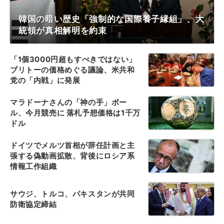
韓国の暗い歴史「強制的な国際養子縁組」、大
統領が真相解明を約束
「1個3000円超もすべきではない」
ブリトーの価格めぐる議論、米共和
党の「内戦」に発展
マラドーナさんの「神の手」ボー
ル、今月競売に 落札予想価格は1千万
ドル
ドイツでメルツ首相が辞任計画と主
張する偽動画拡散、背後にロシア系
情報工作組織
サウジ、トルコ、パキスタンが共同
防衛協定締結