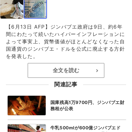
【6月13日 AFP】ジンバブエ政府は9日、約6年
間にわたって続いたハイパーインフレーションに
よって事実上、貨幣価値がほとんどなくなった自
国通貨のジンバブエ・ドルを公式に廃止する方針
を発表した。
全文を読む
>
関連記事
国庫残高1万9700円、ジンバブエ財
務相が公表
牛乳500mlが600億ジンバブエド