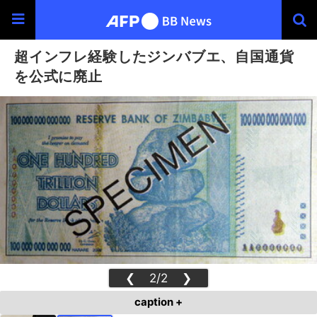
超インフレ経験したジンバブエ、自国通貨
を公式に廃止
❮
2/2
❯
caption +