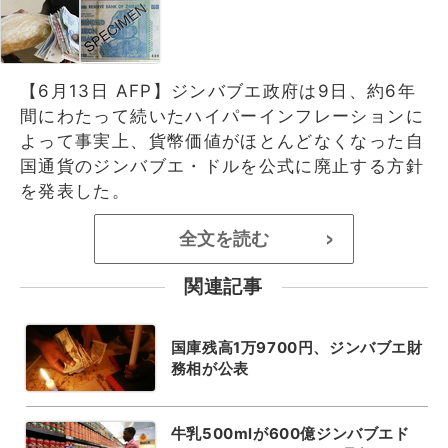
【6月13日 AFP】ジンバブエ政府は9日、約6年
間にわたって続いたハイパーインフレーションに
よって事実上、貨幣価値がほとんどなくなった自
国通貨のジンバブエ・ドルを公式に廃止する方針
を発表した。
全文を読む
>
関連記事
国庫残高1万9700円、ジンバブエ財
務相が公表
牛乳500mlが600億ジンバブエド