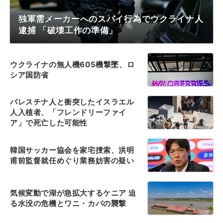
独軍需メーカーへのスパイ行為でウクライナ人
逮捕 「破壊工作の準備」
ウクライナの無人機605機撃墜、ロ
シア国防省
パレスチナ人と衝突したイスラエル
人入植者、「フレンドリーファイ
ア」で死亡した可能性
韓国サッカー協会を家宅捜索、洪明
甫前監督就任めぐり業務妨害の疑い
気候変動で湖が急拡大するケニア 迫
る水没の危機とワニ・カバの襲撃