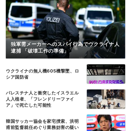
独軍需メーカーへのスパイ行為でウクライナ人
逮捕 「破壊工作の準備」
ウクライナの無人機605機撃墜、ロ
シア国防省
パレスチナ人と衝突したイスラエル
人入植者、「フレンドリーファイ
ア」で死亡した可能性
韓国サッカー協会を家宅捜索、洪明
甫前監督就任めぐり業務妨害の疑い