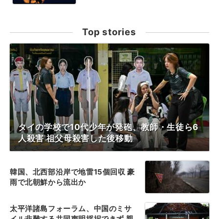
Top stories
タイの学校で10代少年が発砲、教師・生徒ら6
人殺害 祖父母殺害した後移動
韓国、北西部沿岸で地雷15個回収 豪
雨で北朝鮮から流出か
太平洋諸島フォーラム、中国のミサ
イル非難する共同声明採択できず 親