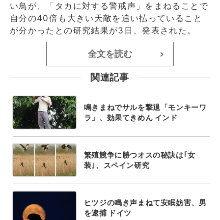
い鳥が、「タカに対する警戒声」をまねることで
自分の40倍も大きい天敵を追い払っていること
が分かったとの研究結果が3日、発表された。
全文を読む
>
関連記事
鳴きまねでサルを撃退「モンキーワ
ラ」、効果てきめん インド
繁殖競争に勝つオスの秘訣は｢女
装｣、スペイン研究
ヒツジの鳴き声まねて安眠妨害、男
を逮捕 ドイツ