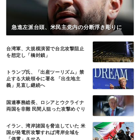
急進左派台頭、米民主党内の分断浮き彫りに
台湾軍、大規模演習で台北攻撃阻止
を想定し「橋封鎖」
トランプ氏、「出産ツーリズム」禁
止する大統領令に署名 「出生地主
義」見直し継続へ
国連事務総長、ロシアとウクライナ
両国を非難 民間人狙った攻撃めぐり
イラン、湾岸諸国を脅迫していた 米
国が発電所攻撃すれば湾岸全域を
「停電」させる