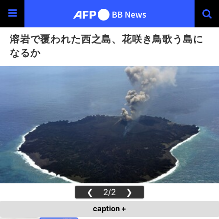
溶岩で覆われた西之島、花咲き鳥歌う島に
なるか
❮
2/2
❯
caption +