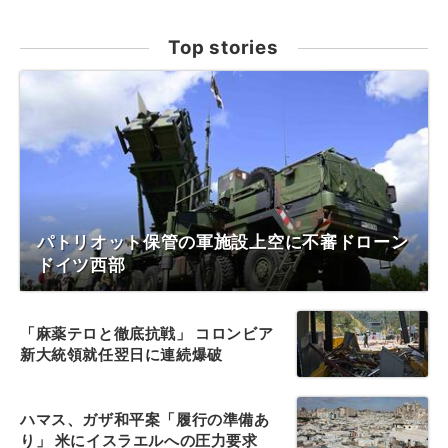
Top stories
パトリオット保管の軍施設上空に不審ドローン
ドイツ西部
「麻薬テロと徹底抗戦」 コロンビア
新大統領就任翌日に連続爆破
ハマス、ガザ和平案「履行の準備あ
り」 米にイスラエルへの圧力要求