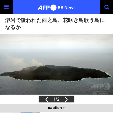
溶岩で覆われた西之島、花咲き鳥歌う島に
なるか
❮
1/2
❯
caption +