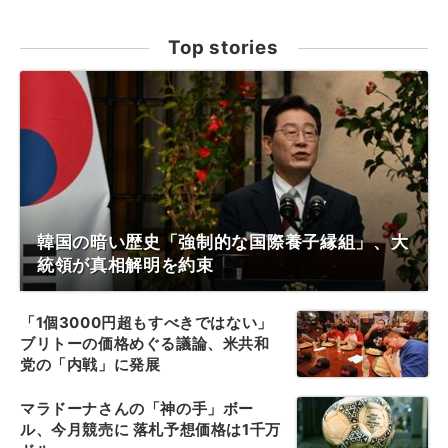
Top stories
韓国の暗い歴史「強制的な国際養子縁組」、大
統領が真相解明を約束
「1個3000円超もすべきではない」
ブリトーの価格めぐる議論、米共和
党の「内戦」に発展
マラドーナさんの「神の手」ボー
ル、今月競売に 落札予想価格は1千万