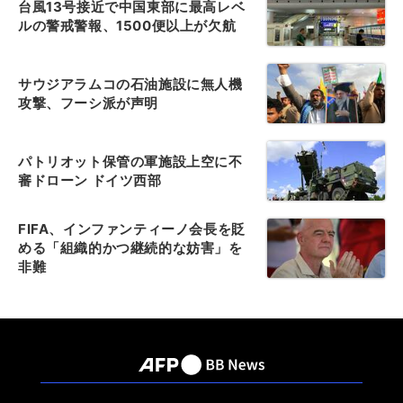
台風13号接近で中国東部に最高レベ
ルの警戒警報、1500便以上が欠航
サウジアラムコの石油施設に無人機
攻撃、フーシ派が声明
パトリオット保管の軍施設上空に不
審ドローン ドイツ西部
FIFA、インファンティーノ会長を貶
める「組織的かつ継続的な妨害」を
非難