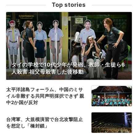
Top stories
タイの学校で10代少年が発砲、教師・生徒ら6
人殺害 祖父母殺害した後移動
太平洋諸島フォーラム、中国のミサ
イル非難する共同声明採択できず 親
中2か国が反対
台湾軍、大規模演習で台北攻撃阻止
を想定し「橋封鎖」