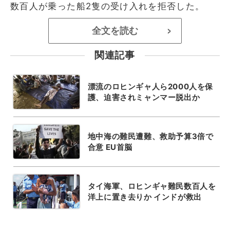
数百人が乗った船2隻の受け入れを拒否した。
全文を読む
>
関連記事
漂流のロヒンギャ人ら2000人を保
護、迫害されミャンマー脱出か
地中海の難民遭難、救助予算3倍で
合意 EU首脳
タイ海軍、ロヒンギャ難民数百人を
洋上に置き去りか インドが救出