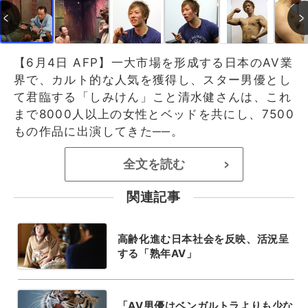
【6月4日 AFP】一大市場を形成する日本のAV業
界で、カルト的な人気を獲得し、スター男優とし
て君臨する「しみけん」こと清水健さんは、これ
まで8000人以上の女性とベッドを共にし、7500
もの作品に出演してきた──。
全文を読む
>
関連記事
高齢化進む日本社会を反映、活況呈
する「熟年AV」
「AV男優はベンガルトラよりも少な