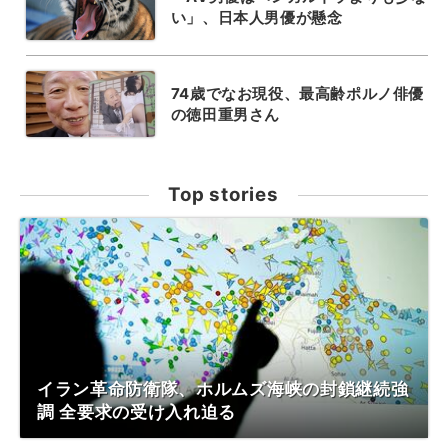
い」、日本人男優が懸念
74歳でなお現役、最高齢ポルノ俳優
の徳田重男さん
Top stories
イラン革命防衛隊、ホルムズ海峡の封鎖継続強
調 全要求の受け入れ迫る