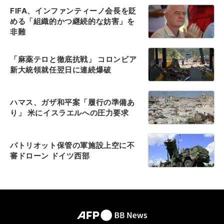
FIFA、インファンティーノ会長を貶
める「組織的かつ継続的な妨害」を
非難
「麻薬テロと徹底抗戦」 コロンビア
新大統領就任翌日に連続爆破
ハマス、ガザ和平案「履行の準備あ
り」 米にイスラエルへの圧力要求
パトリオット保管の軍施設上空に不
審ドローン ドイツ西部