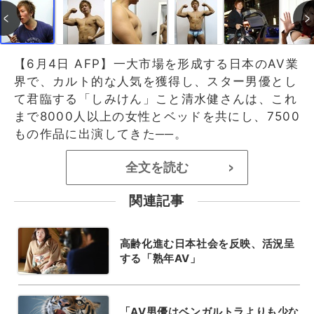
【6月4日 AFP】一大市場を形成する日本のAV業
界で、カルト的な人気を獲得し、スター男優とし
て君臨する「しみけん」こと清水健さんは、これ
まで8000人以上の女性とベッドを共にし、7500
もの作品に出演してきた──。
全文を読む
>
関連記事
高齢化進む日本社会を反映、活況呈
する「熟年AV」
「AV男優はベンガルトラよりも少な