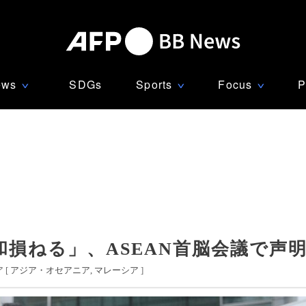
ews
SDGs
Sports
Focus
P
∨
∨
∨
損ねる」、ASEAN首脳会議で声
 [
アジア・オセアニア
マレーシア
]