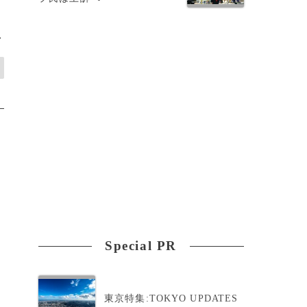
>
Special PR
東京特集:TOKYO UPDATES