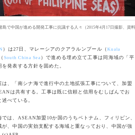
島で中国が進める開発工事に抗議する人々（2015年4月17日撮影、資
）は27日、マレーシアのクアラルンプール（
N
Kuala
（
）で進める埋め立て工事は同海域の「平
South China Sea
明を発表する方針を固めた。
は、「南シナ海で進行中の土地拡張工事について、加盟
EANは共有する。工事は既に信頼と信用をむしばんでお
と述べている。
は、ASEAN加盟10か国のうちベトナム、フィリピン
域が、中国の実効支配する海域と重なっており、中国が強
)AFP