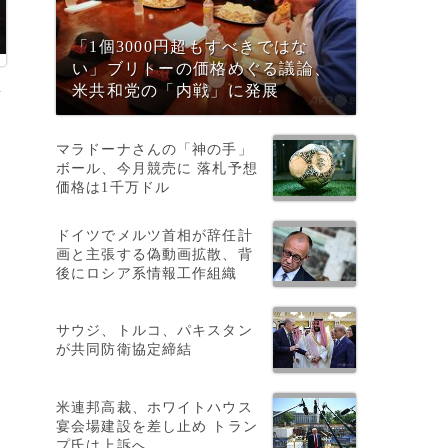
「1個3000円超もすべきではな
い」ブリトーの価格めぐる議論、
料
米共和党の「内戦」に発展
マラドーナさんの「神の手」
ボール、今月競売に 落札予想
価格は1千万ドル
ドイツでメルツ首相が辞任計
画と主張する偽動画拡散、背
後にロシア系情報工作組織
サウジ、トルコ、パキスタン
が共同防衛協定締結
、
米連邦高裁、ホワイトハウス
宴会場建設を差し止め トラン
プ氏は上訴へ