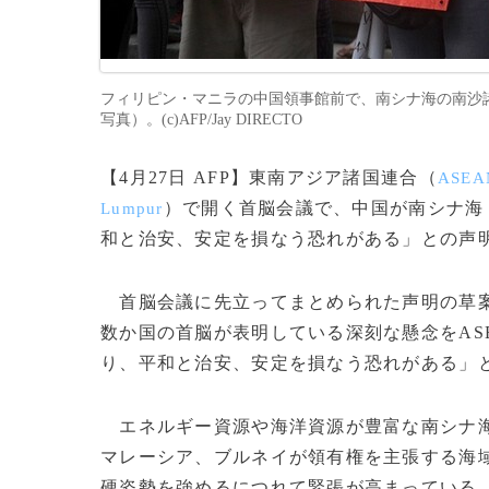
フィリピン・マニラの中国領事館前で、南シナ海の南沙諸
写真）。(c)AFP/Jay DIRECTO
【4月27日 AFP】東南アジア諸国連合（
ASEA
）で開く首脳会議で、中国が南シナ海
Lumpur
和と治安、安定を損なう恐れがある」との声
首脳会議に先立ってまとめられた声明の草案
数か国の首脳が表明している深刻な懸念をAS
り、平和と治安、安定を損なう恐れがある」
エネルギー資源や海洋資源が豊富な南シナ海で
マレーシア、ブルネイが領有権を主張する海
硬姿勢を強めるにつれて緊張が高まっている。(c