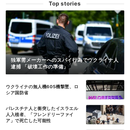
Top stories
独軍需メーカーへのスパイ行為でウクライナ人
逮捕 「破壊工作の準備」
ウクライナの無人機605機撃墜、ロ
シア国防省
パレスチナ人と衝突したイスラエル
人入植者、「フレンドリーファイ
ア」で死亡した可能性