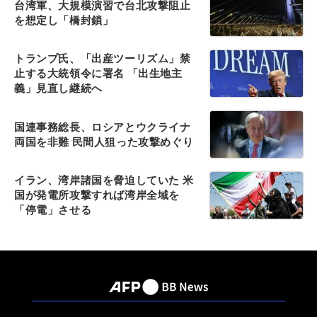
台湾軍、大規模演習で台北攻撃阻止
を想定し「橋封鎖」
トランプ氏、「出産ツーリズム」禁
止する大統領令に署名 「出生地主
義」見直し継続へ
国連事務総長、ロシアとウクライナ
両国を非難 民間人狙った攻撃めぐり
イラン、湾岸諸国を脅迫していた 米
国が発電所攻撃すれば湾岸全域を
「停電」させる