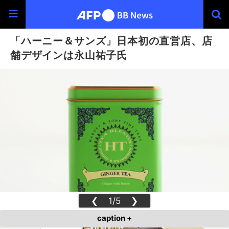
「ハーニー＆サンズ」日本初の直営店、店
舗デザインは永山祐子氏
❮
1/5
❯
caption +